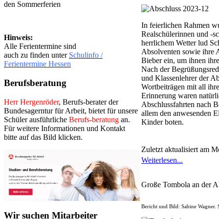
den Sommerferien
In feierlichen Rahmen w
Realschülerinnen und -sc
Hinweis:
herrlichem Wetter lud Sc
Alle Ferientermine sind
Absolventen sowie ihre A
auch zu finden unter
Schulinfo /
Bieber ein, um ihnen ihr
Ferientermine Hessen
Nach der Begrüßungsrede
und Klassenlehrer der Ab
Berufsberatung
Wortbeiträgen mit all ih
Erinnerung waren natürli
Herr Hergenröder
, Berufs-berater der
Abschlussfahrten nach Be
Bundesagerntur für Arbeit, bietet für unsere
allem den anwesenden Elt
Schüler ausführliche
Berufs-beratung
an.
Kinder boten.
Für weitere Informationen und Kontakt
bitte auf das Bild klicken.
Zuletzt aktualisiert am 
Weiterlesen...
Große Tombola an der A
Bericht und Bild: Sabine Wagner. 
Wir suchen Mitarbeiter