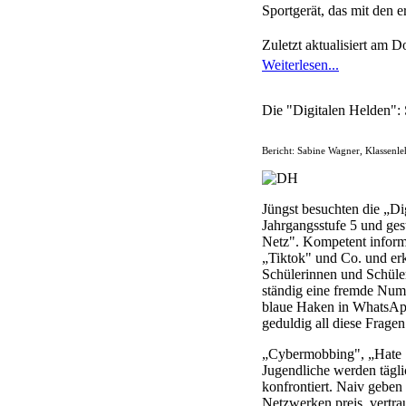
Sportgerät, das mit den e
Zuletzt aktualisiert am 
Weiterlesen...
Die "Digitalen Helden":
Bericht: Sabine Wagner, Klassenle
Jüngst besuchten die „Di
Jahrgangsstufe 5 und ge
Netz". Kompetent informie
„Tiktok" und Co. und erk
Schülerinnen und Schüler
ständig eine fremde Numm
blaue Haken in WhatsApp
geduldig all diese Fragen
„Cybermobbing", „Hate S
Jugendliche werden tägl
konfrontiert. Naiv geben 
Netzwerken preis, vertra