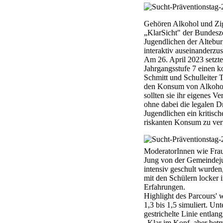
Gehören Alkohol und Zi
„KlarSicht" der Bundesz
Jugendlichen der Altebur
interaktiv auseinanderzus
Am 26. April 2023 setzte
Jahrgangsstufe 7 einen k
Schmitt und Schulleiter
den Konsum von Alkohol
sollten sie ihr eigenes V
ohne dabei die legalen D
Jugendlichen ein kritisc
riskanten Konsum zu ve
ModeratorInnen wie Frau
Jung von der Gemeindeju
intensiv geschult wurden
mit den Schülern locker 
Erfahrungen.
Highlight des Parcours' 
1,3 bis 1,5 simuliert. Un
gestrichelte Linie entla
„Klar im Kopf, aber betru