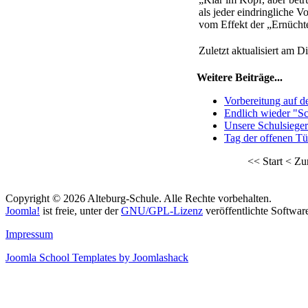
als jeder eindringliche 
vom Effekt der „Ernüchte
Zuletzt aktualisiert am 
Weitere Beiträge...
Vorbereitung auf d
Endlich wieder "Sch
Unsere Schulsiege
Tag der offenen Tü
<<
Start
<
Zu
Copyright © 2026 Alteburg-Schule. Alle Rechte vorbehalten.
Joomla!
ist freie, unter der
GNU/GPL-Lizenz
veröffentlichte Softwar
ukash
Impressum
-
Joomla School Templates by Joomlashack