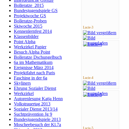
Innerdeutsche Grenze
Bolleratze_2015
Bundesjugendspiele GS
Projektwoche GS
Bolleratze-Proben
Skiwoche 2015
Lucie-3
Kennenlernfest 2014
Klassenbilder
Point Alpha
Werkzirkel Papier
Besuch Alpha Point
Bolleratze Dschungelbuch
6a im Mathematikum
Ereignisse März 2014
Projektfahrt nach Paris
Fasching in der 6a
Lucie-4
Skyliners
Ehrung Sozialer Dienst
Werkzirkel
Autorenlesung Katja Henn
Volkstrauertag 2013
Sozialer Dienst 2013/14
Suchtprävention Jg 9
Bundesjugendspiele 2013
Moscheebesuch der Kl.7a
Lucie-5