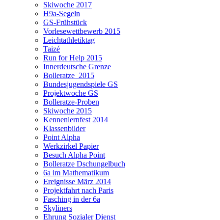
Skiwoche 2017
H9a-Segeln
GS-Frühstück
Vorlesewettbewerb 2015
Leichtathletiktag
Taizé
Run for Help 2015
Innerdeutsche Grenze
Bolleratze_2015
Bundesjugendspiele GS
Projektwoche GS
Bolleratze-Proben
Skiwoche 2015
Kennenlernfest 2014
Klassenbilder
Point Alpha
Werkzirkel Papier
Besuch Alpha Point
Bolleratze Dschungelbuch
6a im Mathematikum
Ereignisse März 2014
Projektfahrt nach Paris
Fasching in der 6a
Skyliners
Ehrung Sozialer Dienst