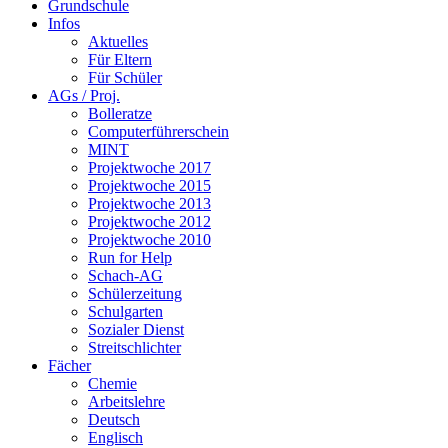
Grundschule
Infos
Aktuelles
Für Eltern
Für Schüler
AGs / Proj.
Bolleratze
Computerführerschein
MINT
Projektwoche 2017
Projektwoche 2015
Projektwoche 2013
Projektwoche 2012
Projektwoche 2010
Run for Help
Schach-AG
Schülerzeitung
Schulgarten
Sozialer Dienst
Streitschlichter
Fächer
Chemie
Arbeitslehre
Deutsch
Englisch