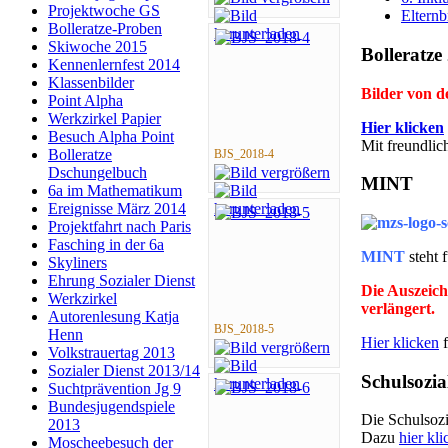
Projektwoche GS
Elternb
Bolleratze-Proben
Skiwoche 2015
Bolleratze
Kennenlernfest 2014
Klassenbilder
Bilder von 
Point Alpha
Werkzirkel Papier
Hier klicken
Besuch Alpha Point
Mit freundli
Bolleratze
BJS_2018-4
Dschungelbuch
MINT
6a im Mathematikum
Ereignisse März 2014
Projektfahrt nach Paris
Fasching in der 6a
MINT
steht 
Skyliners
Ehrung Sozialer Dienst
Die Auszeich
Werkzirkel
verlängert.
Autorenlesung Katja
BJS_2018-5
Henn
Hier klicken
f
Volkstrauertag 2013
Sozialer Dienst 2013/14
Schulsozia
Suchtprävention Jg 9
Bundesjugendspiele
Die Schulsozia
2013
Dazu
hier kli
Moscheebesuch der