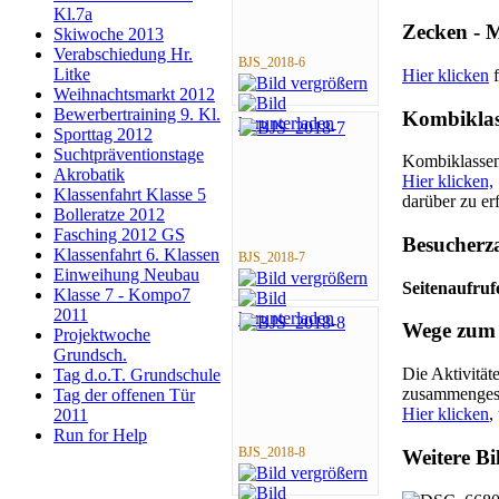
Kl.7a
Zecken - 
Skiwoche 2013
Verabschiedung Hr.
BJS_2018-6
Litke
Hier klicken
f
Weihnachtsmarkt 2012
Bewerbertraining 9. Kl.
Kombiklas
Sporttag 2012
Suchtpräventionstage
Kombiklassen 
Akrobatik
Hier klicken,
Klassenfahrt Klasse 5
darüber zu er
Bolleratze 2012
Fasching 2012 GS
Besucherz
Klassenfahrt 6. Klassen
BJS_2018-7
Einweihung Neubau
Seitenaufruf
Klasse 7 - Kompo7
2011
Wege zum 
Projektwoche
Grundsch.
Die Aktivität
Tag d.o.T. Grundschule
zusammengest
Tag der offenen Tür
Hier klicken
,
2011
Run for Help
BJS_2018-8
Weitere Bi