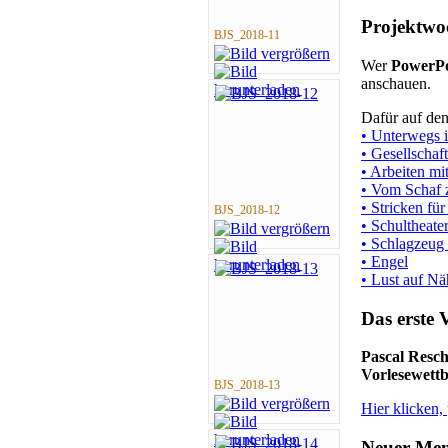
Projektwo
BJS_2018-11
Wer
PowerPo
anschauen.
Dafür auf de
•
Unterwegs 
• Gesellschaf
• Arbeiten mi
• Vom Schaf
• Stricken fü
BJS_2018-12
• Schultheate
• Schlagzeug
• Engel
• Lust auf N
Das erste 
Pascal Resc
Vorlesewett
BJS_2018-13
Hier klicken,
Neuer Men