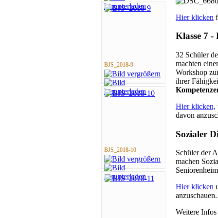
Hier klicken
f
Klasse 7 
32 Schüler d
machten einen
BJS_2018-9
Workshop zur
ihrer Fähigke
Kompetenze
Hier klicken,
davon anzusc
Sozialer D
BJS_2018-10
Schüler der A
machen Sozia
Seniorenheim 
Hier klicken
u
anzuschauen.
Weitere Infos