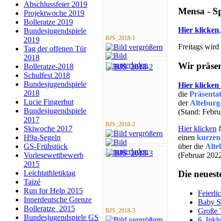
Abschlussfeier 2019
Mensa - S
Projektwoche 2019
Bolleratze 2019
Hier klicken
Bundesjugendspiele
BJS_2018-1
2019
Freitags wird
Tag der offenen Tür
2018
Wir präsen
Bolleratze-2018
Schulfest 2018
Bundesjugendspiele
Hier klicken
2018
die
Präsenta
Lucie Fingerhut
der
Alteburg
Bundesjugendspiele
(Stand: Febr
2017
BJS_2018-2
Hier klicken
f
Skiwoche 2017
einen
kurzen
H9a-Segeln
über die
Alte
GS-Frühstück
(Februar 202
Vorlesewettbewerb
2015
Leichtathletiktag
Die neuest
Taizé
Run for Help 2015
Feierli
Innerdeutsche Grenze
Baby S
Bolleratze_2015
Große 
BJS_2018-3
Bundesjugendspiele GS
6. Inkl