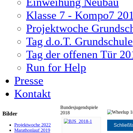
Einweihung Neubau
Klasse 7 - Kompo7 20
Projektwoche Grundsc
Tag d.o.T. Grundschule
Tag der offenen Tür 20
Run for Help
Presse
Kontakt
Bundesjugendspiele
2018
Bilder
ukash
Projektwoche 2022
Schließf
Marathonlauf 2019
-