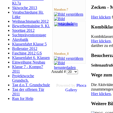
Kl.7a
Zecken - 
Skiwoche 2013
Marathon-7
Verabschiedung Hr.
Litke
Hier klicken
f
Weihnachtsmarkt 2012
Bewerbertraining 9. Kl.
Kombiklas
Sporttag 2012
Suchtpräventionstage
Kombiklassen 
Akrobatik
Hier klicken,
Klassenfahrt Klasse 5
darüber zu er
Bolleratze 2012
Fasching 2012 GS
Marathon_8
Besucherz
Klassenfahrt 6. Klassen
Einweihung Neubau
Seitenaufruf
Klasse 7 - Kompo7
2011
Anzahl #
Wege zum 
Projektwoche
Grundsch.
Die Aktivität
Tag d.o.T. Grundschule
Powered by
Phoca
zusammengest
Tag der offenen Tür
Gallery
Hier klicken
,
2011
Run for Help
Weitere Bi