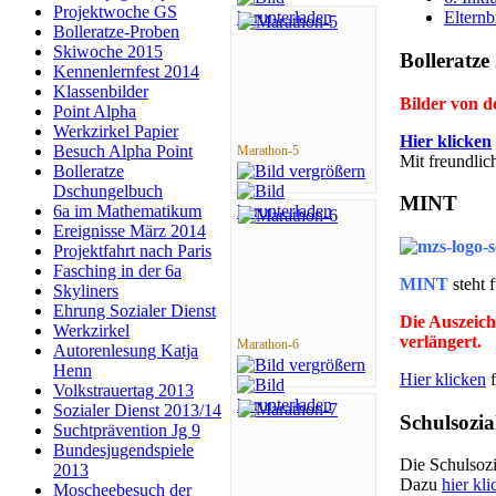
Projektwoche GS
Elternb
Bolleratze-Proben
Skiwoche 2015
Bolleratze
Kennenlernfest 2014
Klassenbilder
Bilder von 
Point Alpha
Werkzirkel Papier
Hier klicken
Besuch Alpha Point
Marathon-5
Mit freundli
Bolleratze
Dschungelbuch
MINT
6a im Mathematikum
Ereignisse März 2014
Projektfahrt nach Paris
Fasching in der 6a
MINT
steht 
Skyliners
Ehrung Sozialer Dienst
Die Auszeich
Werkzirkel
verlängert.
Marathon-6
Autorenlesung Katja
Henn
Hier klicken
f
Volkstrauertag 2013
Sozialer Dienst 2013/14
Schulsozia
Suchtprävention Jg 9
Bundesjugendspiele
Die Schulsozia
2013
Dazu
hier kli
Moscheebesuch der