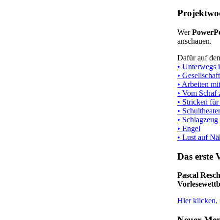
Projektwo
Wer
PowerPo
anschauen.
Dafür auf de
•
Unterwegs 
• Gesellschaf
• Arbeiten mi
• Vom Schaf
• Stricken fü
• Schultheate
• Schlagzeug
• Engel
• Lust auf N
Das erste 
Pascal Resc
Vorlesewett
Hier klicken,
Neuer Men