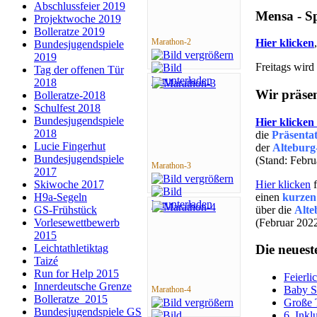
Abschlussfeier 2019
Mensa - S
Projektwoche 2019
Bolleratze 2019
Marathon-2
Hier klicken
Bundesjugendspiele
2019
Freitags wird
Tag der offenen Tür
2018
Wir präsen
Bolleratze-2018
Schulfest 2018
Bundesjugendspiele
Hier klicken
2018
die
Präsenta
Lucie Fingerhut
der
Alteburg
Bundesjugendspiele
(Stand: Febr
Marathon-3
2017
Hier klicken
f
Skiwoche 2017
einen
kurzen
H9a-Segeln
über die
Alte
GS-Frühstück
(Februar 202
Vorlesewettbewerb
2015
Leichtathletiktag
Die neuest
Taizé
Run for Help 2015
Feierli
Innerdeutsche Grenze
Baby S
Marathon-4
Bolleratze_2015
Große 
Bundesjugendspiele GS
6. Inkl