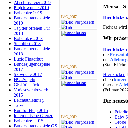
Abschlussfeier 2019
Mensa - S
Projektwoche 2019
Bolleratze 2019
IMG_2067
Hier klicken
Bundesjugendspiele
2019
Freitags wird
Tag der offenen Tür
2018
Wir präsen
Bolleratze-2018
Schulfest 2018
Bundesjugendspiele
Hier klicken
2018
die
Präsenta
Lucie Fingerhut
der
Alteburg
Bundesjugendspiele
(Stand: Febr
IMG_2068
2017
Hier klicken
f
Skiwoche 2017
einen
kurzen
H9a-Segeln
über die
Alte
GS-Frühstück
(Februar 202
Vorlesewettbewerb
2015
Leichtathletiktag
Die neuest
Taizé
Run for Help 2015
Feierli
Innerdeutsche Grenze
Baby S
IMG_2069
Bolleratze_2015
Große 
Bundesjugendspiele GS
6. Inkl