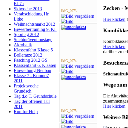
Kl.7a
Zecken - 
Skiwoche 2013
IMG_2073
Verabschiedung Hr.
Litke
Hier klicken
f
Weihnachtsmarkt 2012
Bewerbertraining 9. Kl.
Kombiklas
Sporttag 2012
Suchtpräventionstage
Kombiklassen 
Akrobatik
Hier klicken,
Klassenfahrt Klasse 5
darüber zu er
Bolleratze 2012
Fasching 2012 GS
IMG_2074
Besucherz
Klassenfahrt 6. Klassen
Einweihung Neubau
Seitenaufruf
Klasse 7 - Kompo7
2011
Wege zum 
Projektwoche
Grundsch.
Die Aktivität
Tag d.o.T. Grundschule
zusammengest
Tag der offenen Tür
Hier klicken
,
2011
IMG_2075
Run for Help
Weitere Bi