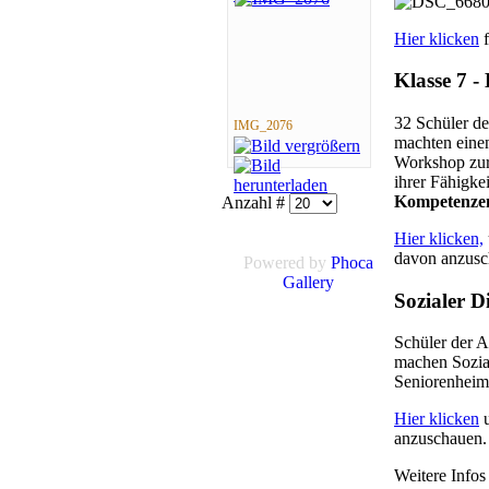
Hier klicken
f
Klasse 7 
32 Schüler d
IMG_2076
machten einen
Workshop zur
ihrer Fähigke
Kompetenze
Anzahl #
Hier klicken,
davon anzusc
Powered by
Phoca
Gallery
Sozialer D
Schüler der A
machen Sozia
Seniorenheim 
Hier klicken
u
anzuschauen.
Weitere Infos