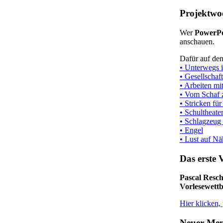
Projektwo
Wer
PowerPo
anschauen.
Dafür auf de
•
Unterwegs 
• Gesellschaf
• Arbeiten mi
• Vom Schaf
• Stricken fü
• Schultheate
• Schlagzeug
• Engel
• Lust auf N
Das erste 
Pascal Resc
Vorlesewett
Hier klicken,
Neuer Men