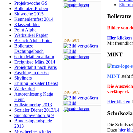
Projektwoche GS
Elternb
Bolleratze-Proben
Skiwoche 2015
Bolleratze
Kennenlernfest 2014
Klassenbilder
Bilder von 
Point Alpha
Werkzirkel Papier
Hier klicken
Besuch Alpha Point
IMG_2071
Mit freundli
Bolleratze
Dschungelbuch
MINT
6a im Mathematikum
Ereignisse März 2014
Projektfahrt nach Paris
Fasching in der 6a
MINT
steht 
Skyliners
Ehrung Sozialer Dienst
Die Auszeich
Werkzirkel
verlängert.
IMG_2072
Autorenlesung Katja
Henn
Hier klicken
f
Volkstrauertag 2013
Sozialer Dienst 2013/14
Schulsozia
Suchtprävention Jg 9
Bundesjugendspiele
Die Schulsozia
2013
Dazu
hier kli
Moscheebesuch der