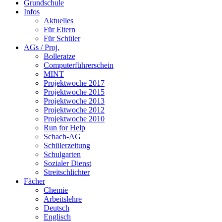
Grundschule
Infos
Aktuelles
Für Eltern
Für Schüler
AGs / Proj.
Bolleratze
Computerführerschein
MINT
Projektwoche 2017
Projektwoche 2015
Projektwoche 2013
Projektwoche 2012
Projektwoche 2010
Run for Help
Schach-AG
Schülerzeitung
Schulgarten
Sozialer Dienst
Streitschlichter
Fächer
Chemie
Arbeitslehre
Deutsch
Englisch