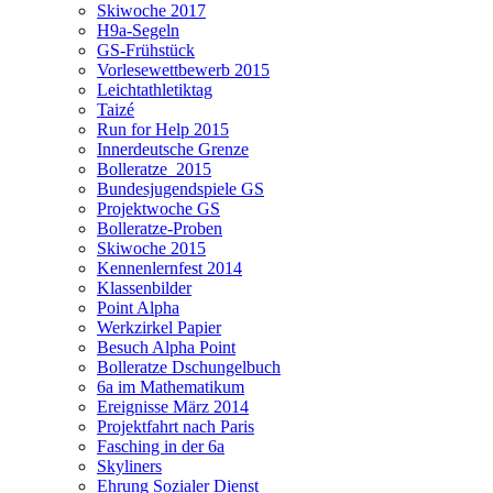
Skiwoche 2017
H9a-Segeln
GS-Frühstück
Vorlesewettbewerb 2015
Leichtathletiktag
Taizé
Run for Help 2015
Innerdeutsche Grenze
Bolleratze_2015
Bundesjugendspiele GS
Projektwoche GS
Bolleratze-Proben
Skiwoche 2015
Kennenlernfest 2014
Klassenbilder
Point Alpha
Werkzirkel Papier
Besuch Alpha Point
Bolleratze Dschungelbuch
6a im Mathematikum
Ereignisse März 2014
Projektfahrt nach Paris
Fasching in der 6a
Skyliners
Ehrung Sozialer Dienst