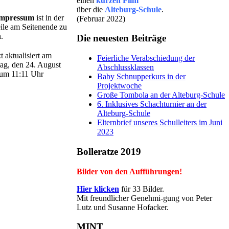
einen
kurzen Film
über die
Alteburg-Schule
.
mpressum
ist in der
(Februar 2022)
ile am Seitenende zu
.
Die neuesten Beiträge
t aktualisiert am
Feierliche Verabschiedung der
ag, den 24. August
Abschlussklassen
um 11:11 Uhr
Baby Schnupperkurs in der
Projektwoche
Große Tombola an der Alteburg-Schule
6. Inklusives Schachturnier an der
Alteburg-Schule
Elternbrief unseres Schulleiters im Juni
2023
Bolleratze 2019
Bilder von den Aufführungen!
Hier klicken
für 33 Bilder.
Mit freundlicher Genehmi-gung von Peter
Lutz und Susanne Hofacker.
MINT