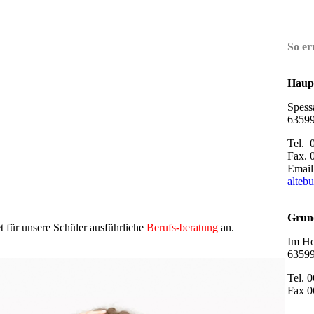
So er
uka
Haupt
-
Spessa
6359
Tel. 
Fax. 
Email
alteb
Grun
et für unsere Schüler ausführliche
Berufs-beratung
an.
Im Ho
6359
Tel. 
Fax 0