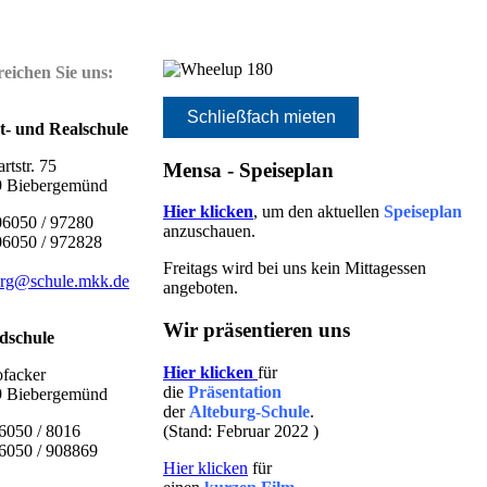
reichen Sie uns:
sh
Schließfach mieten
- und Realschule
rtstr. 75
Mensa - Speiseplan
9 Biebergemünd
Hier klicken
, um den aktuellen
Speiseplan
06050 / 97280
anzuschauen.
06050 / 972828
Freitags wird bei uns kein Mittagessen
urg@schule.mkk.de
angeboten.
Wir präsentieren uns
dschule
Hier klicken
für
facker
die
Präsentation
9 Biebergemünd
der
Alteburg-Schule
.
(Stand: Februar 2022
)
06050 / 8016
6050 / 908869
Hier klicken
für