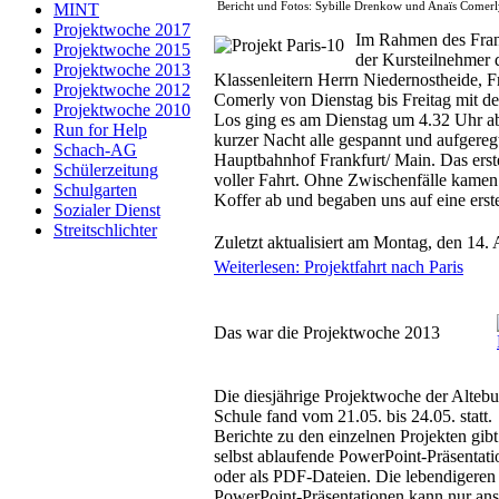
Bericht und Fotos: Sybille Drenkow und Anaïs Comerly
MINT
Projektwoche 2017
Im Rahmen des Franz
Projektwoche 2015
der Kursteilnehmer d
Projektwoche 2013
Klassenleitern Herrn Niedernostheide, 
Projektwoche 2012
Comerly von Dienstag bis Freitag mit d
Projektwoche 2010
Los ging es am Dienstag um 4.32 Uhr ab
Run for Help
kurzer Nacht alle gespannt und aufgere
Schach-AG
Hauptbahnhof Frankfurt/ Main. Das erst
Schülerzeitung
voller Fahrt. Ohne Zwischenfälle kamen 
Schulgarten
Koffer ab und begaben uns auf eine erst
Sozialer Dienst
Streitschlichter
Zuletzt aktualisiert am Montag, den 14.
Weiterlesen: Projektfahrt nach Paris
Das war die Projektwoche 2013
Die diesjährige Projektwoche der Altebu
Schule fand vom 21.05. bis 24.05. statt.
Berichte zu den einzelnen Projekten gibt 
selbst ablaufende PowerPoint-Präsentat
oder als PDF-Dateien. Die lebendigeren
PowerPoint-Präsentationen kann nur an