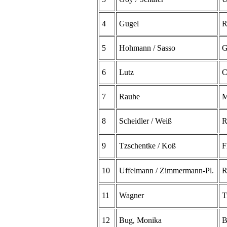
4
Gugel
R
5
Hohmann / Sasso
G
6
Lutz
C
7
Rauhe
M
8
Scheidler / Weiß
R
9
Tzschentke / Koß
F
10
Uffelmann / Zimmermann-Pl.
R
11
Wagner
T
12
Bug, Monika
B