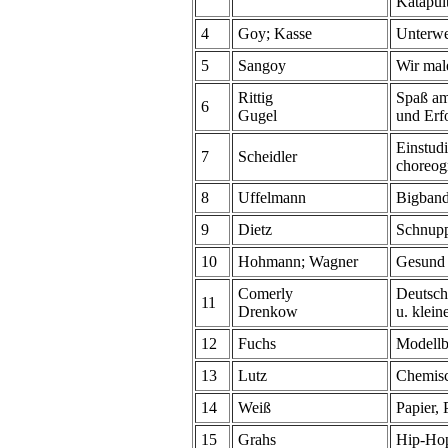
Katapul
4
Goy; Kasse
Unterwe
5
Sangoy
Wir mal
Rittig
Spaß am
6
Gugel
und Erf
Einstudi
7
Scheidler
choreog
8
Uffelmann
Bigban
9
Dietz
Schnupp
10
Hohmann; Wagner
Gesund 
Comerly
Deutsch
11
Drenkow
u. klein
12
Fuchs
Modell
13
Lutz
Chemisc
14
Weiß
Papier, 
15
Grahs
Hip-Hop