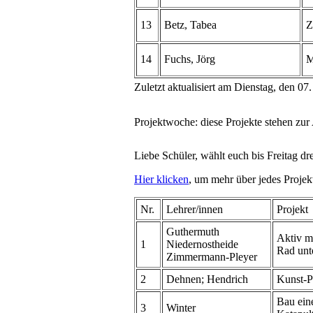
13
Betz, Tabea
Z
14
Fuchs, Jörg
M
Zuletzt aktualisiert am Dienstag, den 0
Projektwoche: diese Projekte stehen zu
Liebe Schüler, wählt euch bis Freitag dre
Hier klicken
, um mehr über jedes Projekt
Nr.
Lehrer/innen
Projekt
Guthermuth
Aktiv m
1
Niedernostheide
Rad unt
Zimmermann-Pleyer
2
Dehnen; Hendrich
Kunst-P
Bau ein
3
Winter