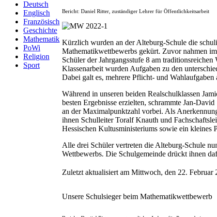
Deutsch
Bericht: Daniel Ritter, zuständiger Lehrer für Öffentlichkeitsarbeit
Englisch
Französisch
Geschichte
Mathematik
Kürzlich wurden an der Alteburg-Schule die schul
PoWi
Mathematikwettbewerbs gekürt. Zuvor nahmen im
Religion
Schüler der Jahrgangsstufe 8 am traditionsreichen
Sport
Klassenarbeit wurden Aufgaben zu den unterschie
Dabei galt es, mehrere Pflicht- und Wahlaufgaben
Während in unseren beiden Realschulklassen Jami
besten Ergebnisse erzielten, schrammte Jan-David
an der Maximalpunktzahl vorbei. Als Anerkennung
ihnen Schulleiter Toralf Knauth und Fachschaftslei
Hessischen Kultusministeriums sowie ein kleines P
Alle drei Schüler vertreten die Alteburg-Schule n
Wettbewerbs. Die Schulgemeinde drückt ihnen daf
Zuletzt aktualisiert am Mittwoch, den 22. Februa
Unsere Schulsieger beim Mathematikwettbewerb