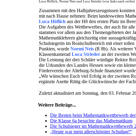
Luca Höflich, Noemi Neis und Luca Strieder (von links nach rechts)
Zusammen mit den Halbjahreszeugnissen konnten 
mit nach Hause nehmen: Beim landesweiten Mathem
Luca Höflich
aus der H8 den ersten Platz im Bere
Die Aufgaben des Wettbewerbes, der auch für alle
stammen vor allem aus den Themengebieten der Jahr
Mathematiklehrern gleichzeitig eine aussagekräft
Schulsiegerin im Realschulbereich mit einer tolle
Punkten, wurde
Noemi Neis
(R 8b). Als weiterer 
Klassenkamerad
Luca Strieder
an der zweiten We
Die Leistung der drei Schüler würdigte Rektor Rei
die Urkunden des Landes Hessen sowie ein kleine
Förderverein der Alteburg-Schule finanziert wurde
„Wir wünschen Euch viel Erfolg in der zweiten R
ergänzte Anette Rittig die Glückwünsche der Fac
Zuletzt aktualisiert am Sonntag, den 03. Februar
Weitere Beiträge...
Die Besten beim Mathematikwettbewerb der 
Die Klasse 6a besuchte das Mathematikum
Die Schulsieger im Mathematikwettbewerb 
„Heute war mein allerschönster Schultag!“