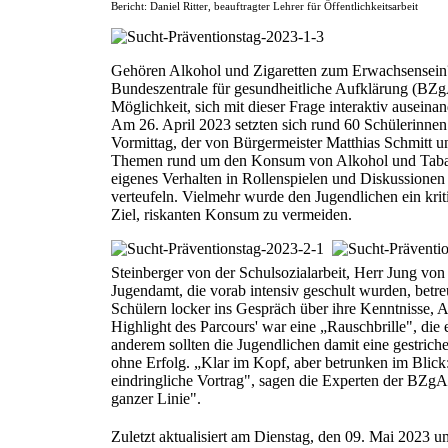
Bericht: Daniel Ritter, beauftragter Lehrer für Öffentlichkeitsarbeit
Gehören Alkohol und Zigaretten zum Erwachsensein
Bundeszentrale für gesundheitliche Aufklärung (BZg
Möglichkeit, sich mit dieser Frage interaktiv auseina
Am 26. April 2023 setzten sich rund 60 Schülerinnen
Vormittag, der von Bürgermeister Matthias Schmitt un
Themen rund um den Konsum von Alkohol und Tabak a
eigenes Verhalten in Rollenspielen und Diskussionen 
verteufeln. Vielmehr wurde den Jugendlichen ein kri
Ziel, riskanten Konsum zu vermeiden.
Steinberger von der Schulsozialarbeit, Herr Jung v
Jugendamt, die vorab intensiv geschult wurden, betr
Schülern locker ins Gespräch über ihre Kenntnisse, 
Highlight des Parcours' war eine „Rauschbrille", die 
anderem sollten die Jugendlichen damit eine gestrich
ohne Erfolg. „Klar im Kopf, aber betrunken im Blick: 
eindringliche Vortrag", sagen die Experten der BZg
ganzer Linie".
Zuletzt aktualisiert am Dienstag, den 09. Mai 2023 