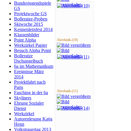
Bundesjugendspiele
GS
Projektwoche GS
Bolleratze-Proben
Skiwoche 2015
Kennenlernfest 2014
Klassenbilder
Point Alpha
Akrobatik-(10)
Werkzirkel Papier
Besuch Alpha Point
Bolleratze
Dschungelbuch
6a im Mathematikum
Ereignisse März
2014
Projektfahrt nach
Paris
Akrobatik-(11)
Fasching in der 6a
Skyliners
Ehrung Sozialer
Dienst
Werkzirkel
Autorenlesung Katja
Henn
Volkstrauertag 2013