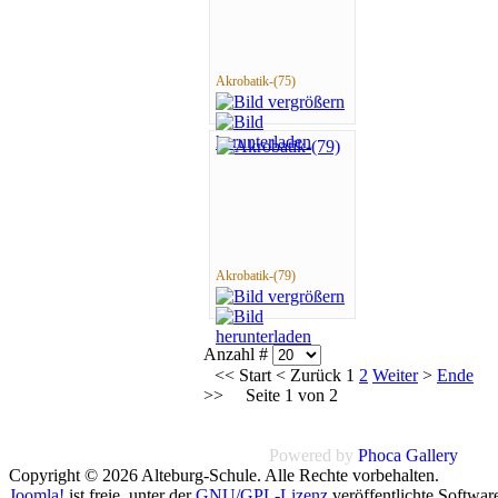
Akrobatik-(75)
Akrobatik-(79)
Anzahl #
<<
Start
<
Zurück
1
2
Weiter
>
Ende
>>
Seite 1 von 2
Powered by
Phoca
Gallery
Copyright © 2026 Alteburg-Schule. Alle Rechte vorbehalten.
Joomla!
ist freie, unter der
GNU/GPL-Lizenz
veröffentlichte Softwar