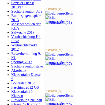
Sozialer Dienst
2013/14
Akrobatik-(14)
Suchtprävention Jg 9
Bundesjugendspiele
2013
Moscheebesuch der
Kl.7a
Skiwoche 2013
Verabschiedung Hr.
Litke
Weihnachtsmarkt
2012
Akrobatik-(21)
Bewerbertraining 9.
Kl.
Sporttag 2012
Suchtpräventionstage
Akrobatik
Klassenfahrt Klasse
5
Bolleratze 2012
Fasching 2012 GS
Akrobatik-(27)
Klassenfahrt 6.
Klassen
Einweihung Neubau
Klasse 7 - Kompo7