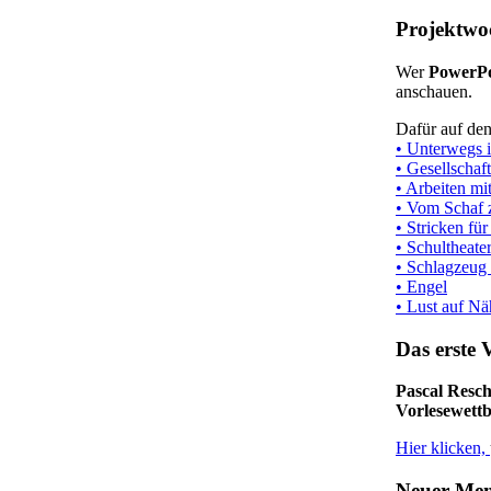
Projektwo
Wer
PowerPo
anschauen.
Dafür auf de
•
Unterwegs 
• Gesellschaf
• Arbeiten mi
• Vom Schaf
• Stricken fü
• Schultheate
• Schlagzeug
• Engel
• Lust auf N
Das erste 
Pascal Resc
Vorlesewett
Hier klicken,
Neuer Men