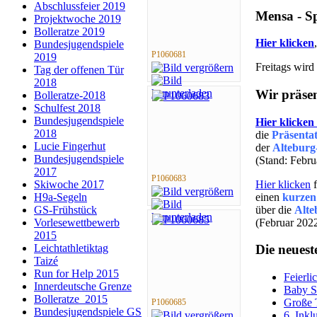
Abschlussfeier 2019
Mensa - S
Projektwoche 2019
Bolleratze 2019
Hier klicken
Bundesjugendspiele
P1060681
2019
Freitags wird
Tag der offenen Tür
2018
Wir präsen
Bolleratze-2018
Schulfest 2018
Bundesjugendspiele
Hier klicken
2018
die
Präsenta
Lucie Fingerhut
der
Alteburg
Bundesjugendspiele
(Stand: Febr
2017
P1060683
Hier klicken
f
Skiwoche 2017
einen
kurzen
H9a-Segeln
über die
Alte
GS-Frühstück
(Februar 202
Vorlesewettbewerb
2015
Leichtathletiktag
Die neuest
Taizé
Run for Help 2015
Feierli
Innerdeutsche Grenze
Baby S
Bolleratze_2015
Große 
P1060685
Bundesjugendspiele GS
6. Inkl