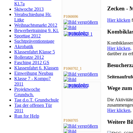
Kl.7a
Zecken - 
Skiwoche 2013
Verabschiedung Hr.
P1060696
Litke
Hier klicken
f
Weihnachtsmarkt 2012
Bewerbertraining 9. Kl.
Kombiklas
Sporttag 2012
Suchtpräventionstage
Kombiklassen 
Akrobatik
Hier klicken,
Klassenfahrt Klasse 5
darüber zu er
Bolleratze 2012
Fasching 2012 GS
Besucherz
Klassenfahrt 6. Klassen
P1060702_1
Einweihung Neubau
Seitenaufruf
Klasse 7 - Kompo7
2011
Wege zum 
Projektwoche
Grundsch.
Die Aktivität
Tag d.o.T. Grundschule
zusammengest
Tag der offenen Tür
Hier klicken
,
2011
Run for Help
P1060705
Weitere Bi