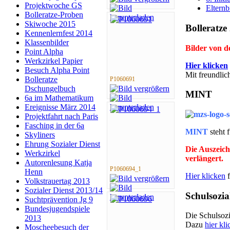
Projektwoche GS
Elternb
Bolleratze-Proben
Skiwoche 2015
Bolleratze
Kennenlernfest 2014
Klassenbilder
Bilder von 
Point Alpha
Werkzirkel Papier
Hier klicken
Besuch Alpha Point
Mit freundli
Bolleratze
P1060691
Dschungelbuch
MINT
6a im Mathematikum
Ereignisse März 2014
Projektfahrt nach Paris
Fasching in der 6a
MINT
steht 
Skyliners
Ehrung Sozialer Dienst
Die Auszeich
Werkzirkel
verlängert.
Autorenlesung Katja
P1060694_1
Henn
Hier klicken
f
Volkstrauertag 2013
Sozialer Dienst 2013/14
Schulsozia
Suchtprävention Jg 9
Bundesjugendspiele
Die Schulsozia
2013
Dazu
hier kli
Moscheebesuch der