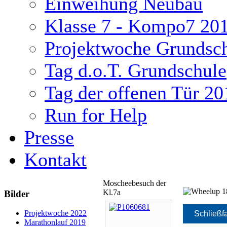
Einweihung Neubau
Klasse 7 - Kompo7 20
Projektwoche Grundsc
Tag d.o.T. Grundschule
Tag der offenen Tür 20
Run for Help
Presse
Kontakt
Moscheebesuch der
Kl.7a
Bilder
ukash
Projektwoche 2022
Schließf
Marathonlauf 2019
-