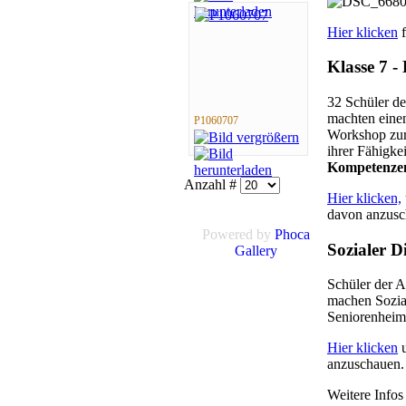
Hier klicken
f
Klasse 7 
32 Schüler d
machten einen
P1060707
Workshop zur
ihrer Fähigke
Kompetenze
Anzahl #
Hier klicken,
davon anzusc
Powered by
Phoca
Sozialer D
Gallery
Schüler der A
machen Sozia
Seniorenheim 
Hier klicken
u
anzuschauen.
Weitere Infos